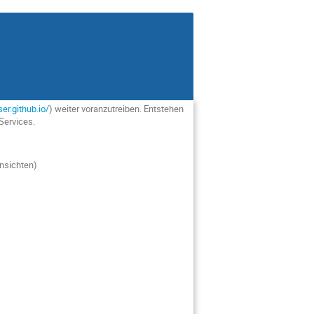
er.github.io/
) weiter voranzutreiben. Entstehen
Services.
Ansichten)