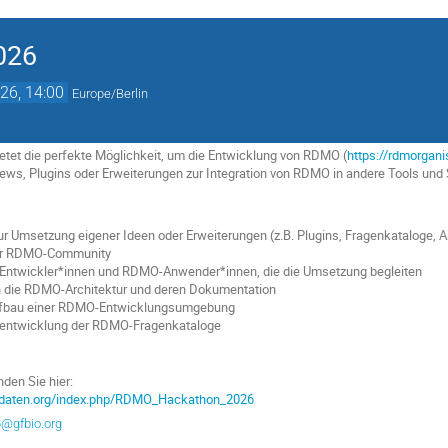
026
26, 14:00
Europe/Berlin
et die perfekte Möglichkeit, um die Entwicklung von RDMO (
https://rdmorganis
iews, Plugins oder Erweiterungen zur Integration von RDMO in andere Tools und 
ur Umsetzung eigener Ideen oder Erweiterungen (z.B. Plugins, Fragenkataloge, 
er RDMO-Community
ntwickler*innen und RDMO-Anwender*innen, die die Umsetzung begleiten
in die RDMO-Architektur und deren Dokumentation
ufbau einer RDMO-Entwicklungsumgebung
erentwicklung der RDMO-Fragenkataloge
nden Sie hier:
sdaten.org/index.php/RDMO_Hackathon_2026
@gfbio.org