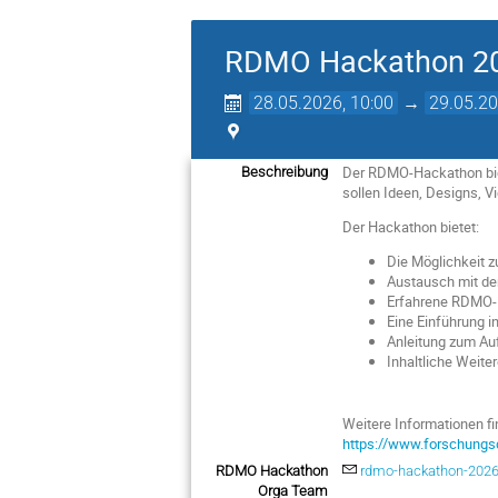
RDMO Hackathon 2
28.05.2026, 10:00
→
29.05.20
Der RDMO-Hackathon biet
Beschreibung
sollen Ideen, Designs, V
Der Hackathon bietet:
Die Möglichkeit z
Austausch mit d
Erfahrene RDMO-E
Eine Einführung 
Anleitung zum A
Inhaltliche Weit
Weitere Informationen fi
https://www.forschung
RDMO Hackathon
rdmo-hackathon-2026
Orga Team