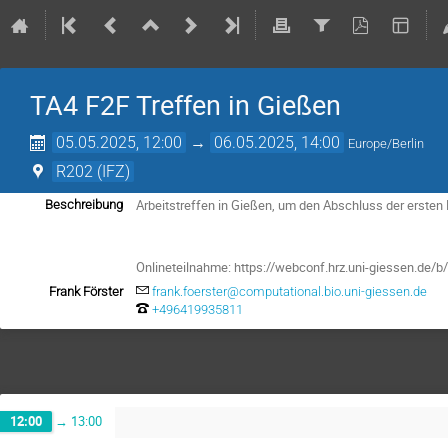
TA4 F2F Treffen in Gießen
05.05.2025, 12:00
→
06.05.2025, 14:00
Europe/Berlin
R202 (IFZ)
Arbeitstreffen in Gießen, um den Abschluss der ersten
Beschreibung
Onlineteilnahme: https://webconf.hrz.uni-giessen.de/
Frank Förster
frank.foerster@computational.bio.uni-giessen.de
+496419935811
12:00
→
13:00