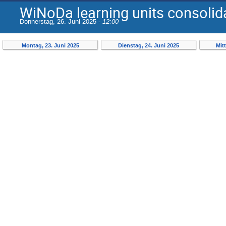
WiNoDa learning units consoli
Donnerstag, 26. Juni 2025 -
12:00
Montag, 23. Juni 2025
Dienstag, 24. Juni 2025
Mit