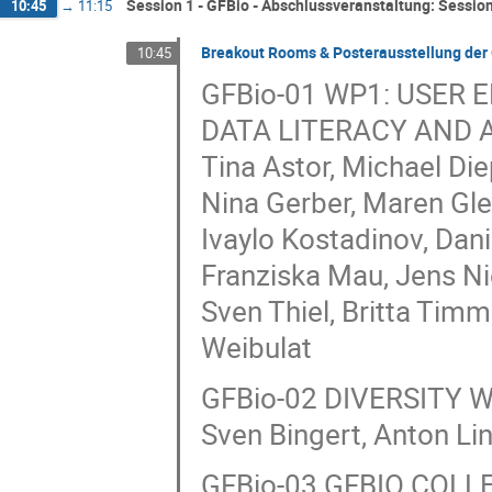
Session 1 - GFBio - Abschlussveranstaltung: Session
10:45
→
11:15
Breakout Rooms & Posterausstellung der 
10:45
GFBio-01 WP1: USE
DATA LITERACY AND
Tina Astor, Michael Die
Nina Gerber, Maren Gle
Ivaylo Kostadinov, Dani
Franziska Mau, Jens Ni
Sven Thiel, Britta Tim
Weibulat
GFBio-02 DIVERSITY
Sven Bingert, Anton Li
GFBio-03 GFBIO COL