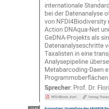
internationale Standard
bei der Datenanalyse o
von NFDI4Biodiversity
Action DNAqua-Net un
GeDNA-Projekts als sinn
Datenanalyseschritte 
Taxalisten in eine tran
Analysepipeline übers
Metabarcoding-Daen ein
Programmoberflächen
Sprecher
:
Prof.
Dr. Flo
NFDI4Biodiv_Konf2021_Leese.pdf
Kurzvortrag: Vorstellung des ARAMOB Por
14:40