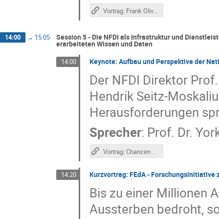
Vortrag: Frank Oliver Glöckner über NFDI4Biodiversity
Session 5 - Die NFDI als Infrastruktur und Dienstlei
14:00
→
15:05
erarbeiteten Wissen und Daten
Keynote: Aufbau und Perspektive der Nat
14:00
Der NFDI Direktor Prof.
Hendrik Seitz-Moskaliu
Herausforderungen spr
Sprecher
:
Prof.
Dr. Yor
Vortrag: Chancen und Herausforderungen der NFDI
Kurzvortrag: FEdA - Forschungsinitiative 
14:20
Bis zu einer Millionen
Aussterben bedroht, so