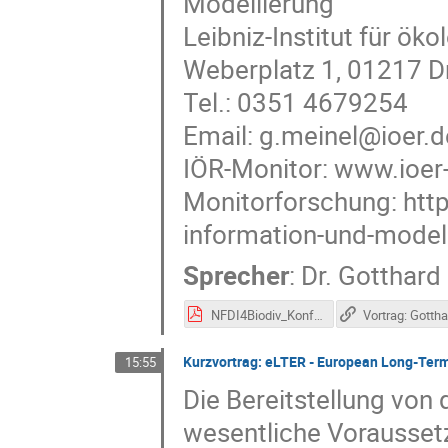
Modellierung
Leibniz-Institut für ö
Weberplatz 1, 01217 
Tel.: 0351 4679254
Email: g.meinel@ioer.d
IÖR-Monitor: www.ioer
Monitorforschung: htt
information-und-model
Sprecher
:
Dr.
Gotthard
NFDI4Biodiv_Konf2021_IÖR-Monitor.pdf
Kurzvortrag: eLTER - European Long-Ter
15:55
Die Bereitstellung von 
wesentliche Vorausset