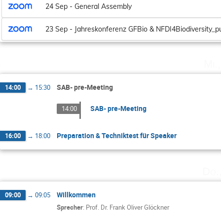
24 Sep - General Assembly
23 Sep - Jahreskonferenz GFBio & NFDI4Biodiversity_pu
Mi.
SAB- pre-Meeting
14:00
→
15:30
SAB- pre-Meeting
14:00
Preparation & Techniktest für Speaker
16:00
→
18:00
Do.
Willkommen
09:00
→
09:05
Sprecher
:
Prof.
Dr. Frank Oliver Glöckner