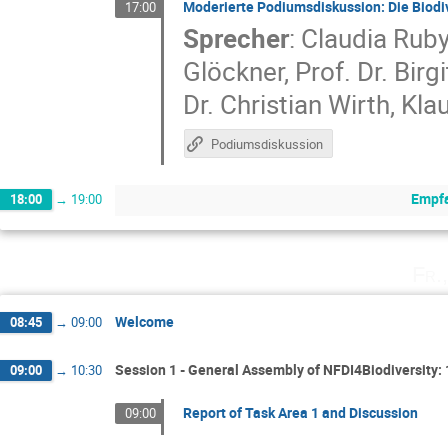
Moderierte Podiumsdiskussion: Die Biodiv
17:00
Sprecher
:
Claudia Rub
Glöckner
,
Prof. Dr. Bir
Dr. Christian Wirth
,
Kla
Podiumsdiskussion
Empfa
18:00
→
19:00
Fr.
Welcome
08:45
→
09:00
Session 1 - General Assembly of NFDI4Biodiversity: 
09:00
→
10:30
Report of Task Area 1 and Discussion
09:00