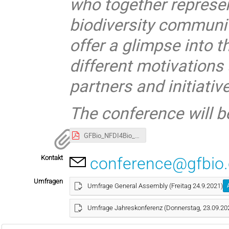
who together represent
biodiversity communi
offer a glimpse into t
different motivations
partners and initiativ
The conference will b
GFBio_NFDI4Bio_Jahreskonferenz_2021_Booklet.pdf
Kontakt
conference@gfbio.
Umfragen
Umfrage General Assembly (Freitag 24.9.2021)
Umfrage Jahreskonferenz (Donnerstag, 23.09.20