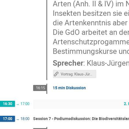
Arten (Anh. II & IV) i
Insekten besitzen sie e
die Artenkenntnis aber 
Die GdO arbeitet an de
Artenschutzprogammen
Bestimmungskurse und g
Sprecher
:
Klaus-Jürge
Vortrag: Klaus-Jürgen Conze, GdO
15 min Diskussion
16:15
2.
16:30
→
17:00
Session 7 - Podiumsdiskussion: Die Biodiversitätsla
17:00
→
18:00