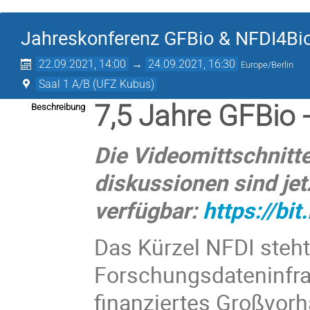
Jahreskonferenz GFBio & NFDI4Bio
22.09.2021, 14:00
→
24.09.2021, 16:30
Europe/Berlin
Saal 1 A/B (UFZ Kubus)
7,5 Jahre GFBio 
Beschreibung
Die Videomittschnitt
diskussionen sind jet
verfügbar:
https://bi
Das Kürzel NFDI steht
Forschungsdateninfra
finanziertes Großvorh