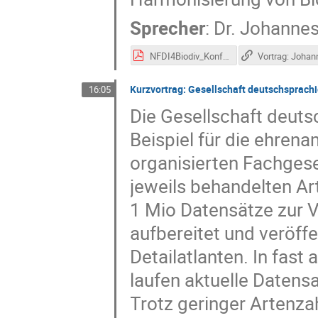
Sprecher
:
Dr.
Johannes 
NFDI4Biodiv_Konf20201_eLTER-Introduction_Peterseil.pdf
Kurzvortrag: Gesellschaft deutschsprachi
16:05
Die Gesellschaft deuts
Beispiel für die ehren
organisierten Fachgese
jeweils behandelten Ar
1 Mio Datensätze zur V
aufbereitet und veröffe
Detailatlanten. In fas
laufen aktuelle Daten
Trotz geringer Artenzah