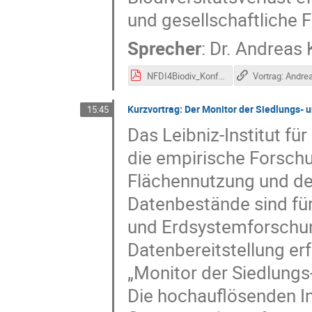
und gesellschaftliche 
Sprecher
:
Dr.
Andreas 
NFDI4Biodiv_Konf2021_NMZB_Kruess.pdf
Kurzvortrag: Der Monitor der Siedlungs- 
15:45
Das Leibniz-Institut fü
die empirische Forsch
Flächennutzung und de
Datenbestände sind für
und Erdsystemforschun
Datenbereitstellung er
„Monitor der Siedlungs
Die hochauflösenden I