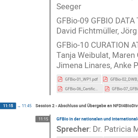
Seeger
GFBio-09 GFBIO DAT
David Fichtmüller, Jör
GFBio-10 CURATION A
Tanja Weibulat, Maren G
Jimena Linares, Anke P
GFBio-01_WP1.pdf
GFBio-06_Certification.pdf
Session 2 - Abschluss und Übergabe an NFDI4BioDiv
11:15
→
11:45
GFBio in der nationalen und internation
11:15
Sprecher
:
Dr.
Patricia