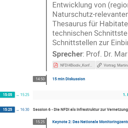
Entwicklung von (regio
Naturschutz-relevante
Thesaurus für Habitate
technischen Schnittste
Schnittstellen zur Ei
Sprecher
:
Prof.
Dr. Mar
NFDI4Biodiv_Konf2021_Fallbeispiel ARAMOB Roß-Nickoll.pdf
15 min Diskussion
14:50
1.
15:05
→
15:25
Session 6 - Die NFDI als Infrastruktur zur Vernetzu
15:25
→
16:30
Keynote 2: Das Nationale Monitoringzent
15:25