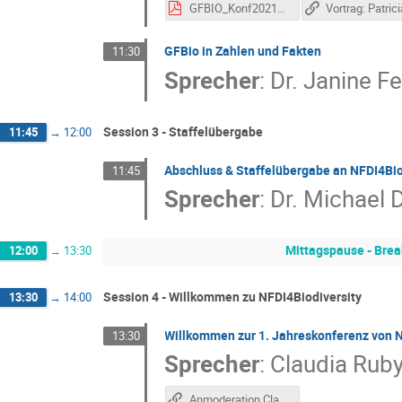
GFBIO_Konf2021_PatriciaMergen.pdf
GFBio in Zahlen und Fakten
11:30
Sprecher
:
Dr.
Janine F
Session 3 - Staffelübergabe
11:45
→
12:00
Abschluss & Staffelübergabe an NFDI4Bio
11:45
Sprecher
:
Dr.
Michael 
Mittagspause - Brea
12:00
→
13:30
Session 4 - Willkommen zu NFDI4Biodiversity
13:30
→
14:00
Willkommen zur 1. Jahreskonferenz von N
13:30
Sprecher
:
Claudia Rub
Anmoderation Claudia Ruby