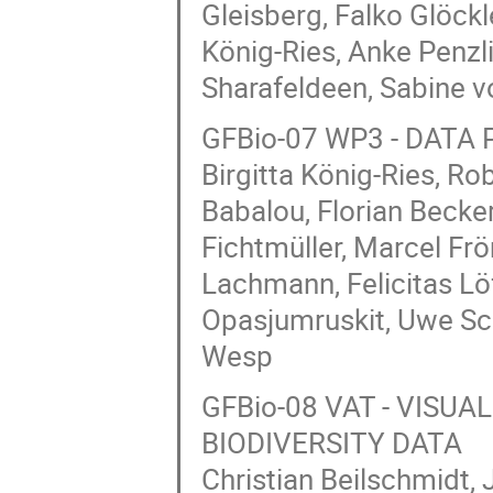
Gleisberg, Falko Glöckl
König-Ries, Anke Penzli
Sharafeldeen, Sabine v
GFBio-07 WP3 - DATA
Birgitta König-Ries, R
Babalou, Florian Becke
Fichtmüller, Marcel Fr
Lachmann, Felicitas Löf
Opasjumruskit, Uwe Schi
Wesp
GFBio-08 VAT - VISU
BIODIVERSITY DATA
Christian Beilschmidt,