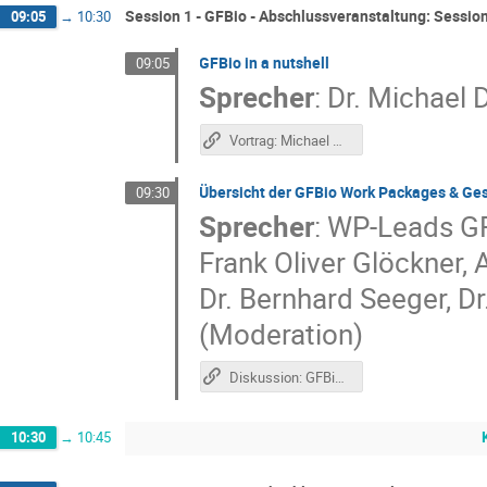
Session 1 - GFBio - Abschlussveranstaltung: Session
09:05
→
10:30
GFBio in a nutshell
09:05
Sprecher
:
Dr.
Michael 
Vortrag: Michael Diepenbroek & die Geschichte von GFBio
Übersicht der GFBio Work Packages & Ges
09:30
Sprecher
:
WP-Leads G
Frank Oliver Glöckner
,
Dr. Bernhard Seeger
,
Dr
(Moderation)
Diskussion: GFBio Achievements und Lessons Learned
10:30
→
10:45