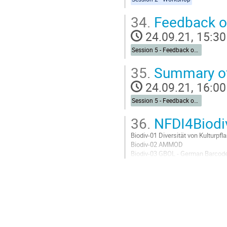
34.
Feedback of
24.09.21, 15:30
Session 5 - Feedback on the developments and Wrap-up
35.
Summary of
24.09.21, 16:00
Session 5 - Feedback on the developments and Wrap-up
36.
NFDI4Biodiv
Biodiv-01 Diversität von Kulturpfl
Biodiv-02 AMMOD
Biodiv-03 GBOL - German Barcode
Biodiv-04 CRITTERBASE
Biodiv-05 Monitor der Siedlungs-
Biodiv-06 Interface between NFDI
Biodiv-07 Linking regional and na
Biodiv-08 Multitaxon-Daten
Biodiv-09...
Go