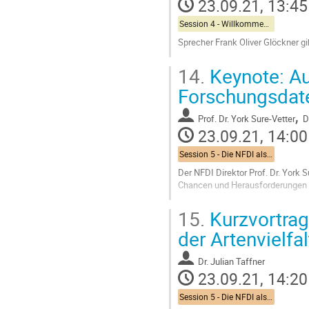
23.09.21, 13:45
Session 4 - Willkommen zu NFDI4Biodiversity
Sprecher Frank Oliver Glöckner gi
Go
14.
Keynote: Au
to
contribution
Forschungsdate
page
,
Prof.
Dr. York Sure-Vetter
D
23.09.21, 14:00
Session 5 - Die NFDI als Infrastruktur und Dienstleister für Forschung und Gesellschaft: Erhalt und Anreicherung von erarbeiteten Wissen und Daten
Der NFDI Direktor Prof. Dr. York S
Chancen und Herausforderungen s
Go
15.
Kurzvortrag:
to
contribution
der Artenvielfal
page
Dr.
Julian Taffner
23.09.21, 14:20
Session 5 - Die NFDI als Infrastruktur und Dienstleister für Forschung und Gesellschaft: Erhalt und Anreicherung von erarbeiteten Wissen und Daten