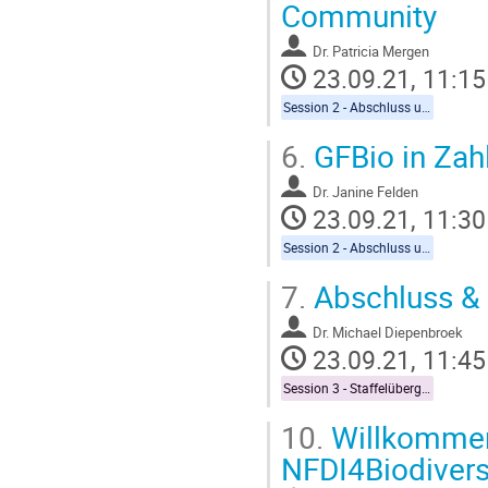
Community
to
contribution
Dr.
Patricia Mergen
page
23.09.21, 11:15
Session 2 - Abschluss und Übergabe an NFDI4BioDiversity
6.
GFBio in Zah
Dr.
Janine Felden
23.09.21, 11:30
Session 2 - Abschluss und Übergabe an NFDI4BioDiversity
7.
Abschluss & 
Dr.
Michael Diepenbroek
23.09.21, 11:45
Session 3 - Staffelübergabe
10.
Willkommen 
NFDI4Biodivers