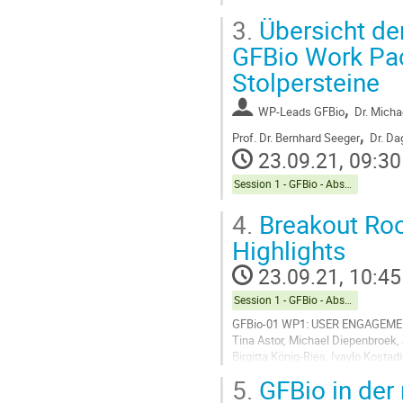
3.
Übersicht de
GFBio Work Pac
Stolpersteine
,
WP-Leads GFBio
Dr.
Micha
,
Prof.
Dr. Bernhard Seeger
Dr.
Dag
23.09.21, 09:30
Session 1 - GFBio - Abschlussveranstaltung
4.
Breakout Roo
Highlights
23.09.21, 10:45
Session 1 - GFBio - Abschlussveranstaltung
GFBio-01 WP1: USER ENGAGEM
Tina Astor, Michael Diepenbroek, 
Birgitta König-Ries, Ivaylo Kostad
David Schöne, Alexander Steckel,
5.
GFBio in der 
Go