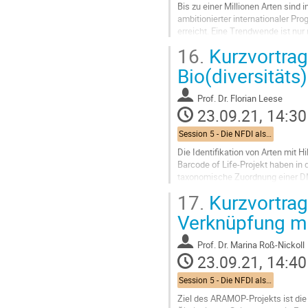
Bis zu einer Millionen Arten sind
ambitionierter internationaler P
erreicht. Eine Trendwende ist n
Forschungsinitiative zum Erhalt der
16.
Kurzvortrag
Go
Bio(diversitäts
to
contribution
Prof.
Dr. Florian Leese
page
23.09.21, 14:30
Session 5 - Die NFDI als Infrastruktur und Dienstleister für Forschung und Gesellschaft: Erhalt und Anreicherung von erarbeiteten Wissen und Daten
Die Identifikation von Arten mit 
Barcode of Life-Projekt haben in 
taxonomische Zuordnung einer DN
Technik sowie durch metagenomi
17.
Kurzvortrag
Go
Verknüpfung mi
to
contribution
Prof.
Dr. Marina Roß-Nickoll
page
23.09.21, 14:40
Session 5 - Die NFDI als Infrastruktur und Dienstleister für Forschung und Gesellschaft: Erhalt und Anreicherung von erarbeiteten Wissen und Daten
Ziel des ARAMOP-Projekts ist die