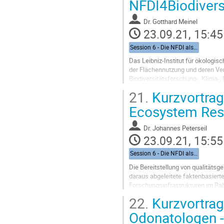
NFDI4Biodivers
contribution
page
Dr.
Gotthard Meinel
23.09.21, 15:45
Session 6 - Die NFDI als Infrastruktur zur Vernetzung von Biodiversitätsdaten aus Forschung und Gesellschaft
Das Leibniz-Institut für ökologi
der Flächennutzung und deren Ver
Biodiversitätsforschung-, Klima-
erfolgt über die Forschungsdatenin
21.
Kurzvortrag
Go
Ecosystem Res
to
contribution
Dr.
Johannes Peterseil
page
23.09.21, 15:55
Session 6 - Die NFDI als Infrastruktur zur Vernetzung von Biodiversitätsdaten aus Forschung und Gesellschaft
Die Bereitstellung von qualitätsg
daraus abgeleitete faktenbasiert
Forschungsinfrastrukturen im Ra
Ökosystem- und Biodiversitätsfor
22.
Kurzvortrag
Go
Odonatologen - 
to