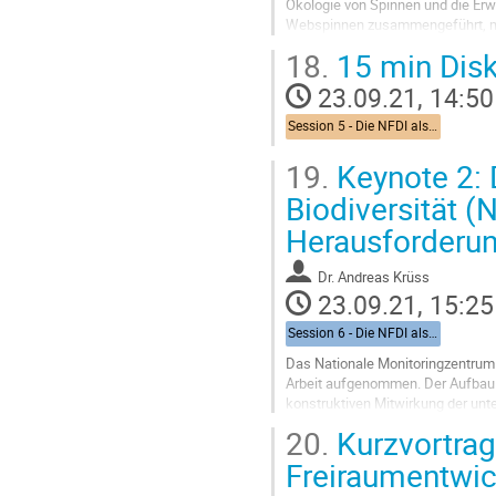
Ökologie von Spinnen und die Erw
Webspinnen zusammengeführt, mi
angereichert, standardisiert und an
18.
15 min Dis
Go
23.09.21, 14:50
to
contribution
Session 5 - Die NFDI als Infrastruktur und Dienstleister für Forschung und Gesellschaft: Erhalt und Anreicherung von erarbeiteten Wissen und Daten
page
19.
Keynote 2: 
Biodiversität (
Herausforderu
Dr.
Andreas Krüss
23.09.21, 15:25
Session 6 - Die NFDI als Infrastruktur zur Vernetzung von Biodiversitätsdaten aus Forschung und Gesellschaft
Das Nationale Monitoringzentrum
Arbeit aufgenommen. Der Aufbau d
konstruktiven Mitwirkung der unt
nächsten Jahren wird es sein, eine
20.
Kurzvortrag
Go
Freiraumentwick
to