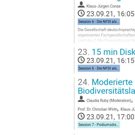
contribution
Klaus-Jürgen Conze
page
23.09.21, 16:05
Session 6 - Die NFDI als Infrastruktur zur Vernetzung von Biodiversitätsdaten aus Forschung und Gesellschaft
Die Gesellschaft deutschsprachig
organisierten Fachgesellschaften
sind über 1 Mio Datensätze zur Ver
Bundesländern bestehen Detailatla
23.
15 min Dis
Go
23.09.21, 16:15
to
contribution
Session 6 - Die NFDI als Infrastruktur zur Vernetzung von Biodiversitätsdaten aus Forschung und Gesellschaft
page
24.
Moderierte 
Biodiversitätsl
,
Claudia Ruby (Moderation)
,
Prof. Dr. Christian Wirth
Klaus-J
23.09.21, 17:00
Session 7 - Podiumsdiskussion: Die Biodiversitätslandschaft in Deutschland und ihre Daten